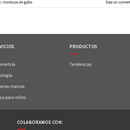
do
monturas de gafas
Deje un coment
VICIOS
PRODUCTOS
ometría
Tendencias
ología
eras marcas
ca para niños
COLABORAMOS CON: