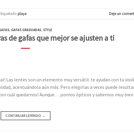
Etiquetado
playa
Deje un coment
GAFAS
,
GAFAS GRADUADAS
,
STYLE
s de gafas que mejor se ajusten a ti
ial! Las lentes son un elemento muy versátil: te ayudan con tu visi
idad, acentuándola aún más. Pero elegirlas a veces puede resulta
 con cuál quedarnos! Aunque… ¡somos ópticos y sabemos muy bien
CONTINUAR LEYENDO
→