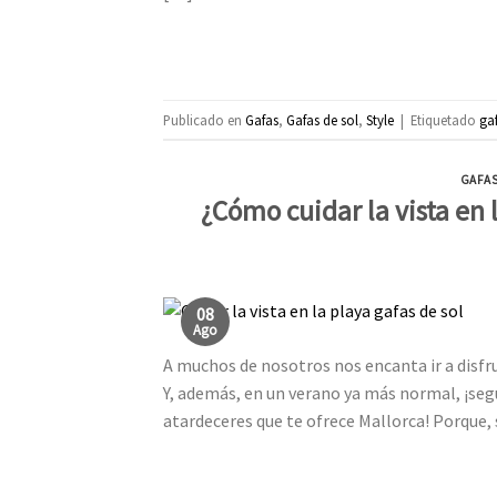
Publicado en
Gafas
,
Gafas de sol
,
Style
|
Etiquetado
gaf
GAFA
¿Cómo cuidar la vista en 
08
Ago
A muchos de nosotros nos encanta ir a disfru
Y, además, en un verano ya más normal, ¡seg
atardeceres que te ofrece Mallorca! Porque