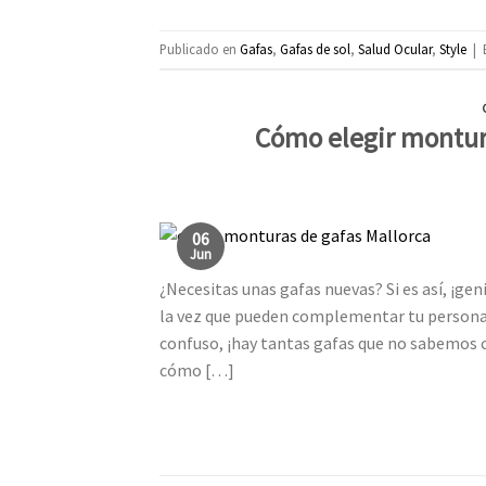
Publicado en
Gafas
,
Gafas de sol
,
Salud Ocular
,
Style
|
Cómo elegir montura
06
Jun
¿Necesitas unas gafas nuevas? Si es así, ¡gen
la vez que pueden complementar tu personal
confuso, ¡hay tantas gafas que no sabemos
cómo […]