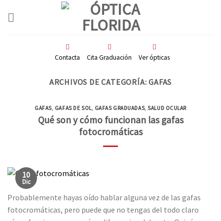
Skip
to
content
Contacta
Cita Graduación
Ver ópticas
ARCHIVOS DE CATEGORÍA:
GAFAS
GAFAS
,
GAFAS DE SOL
,
GAFAS GRADUADAS
,
SALUD OCULAR
Qué son y cómo funcionan las gafas
fotocromáticas
10
Dic
Probablemente hayas oído hablar alguna vez de las gafas
fotocromáticas, pero puede que no tengas del todo claro