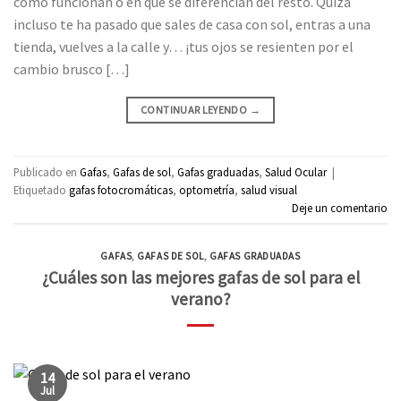
cómo funcionan o en qué se diferencian del resto. Quizá
incluso te ha pasado que sales de casa con sol, entras a una
tienda, vuelves a la calle y… ¡tus ojos se resienten por el
cambio brusco […]
CONTINUAR LEYENDO
→
Publicado en
Gafas
,
Gafas de sol
,
Gafas graduadas
,
Salud Ocular
|
Etiquetado
gafas fotocromáticas
,
optometría
,
salud visual
Deje un comentario
GAFAS
,
GAFAS DE SOL
,
GAFAS GRADUADAS
¿Cuáles son las mejores gafas de sol para el
verano?
14
Jul