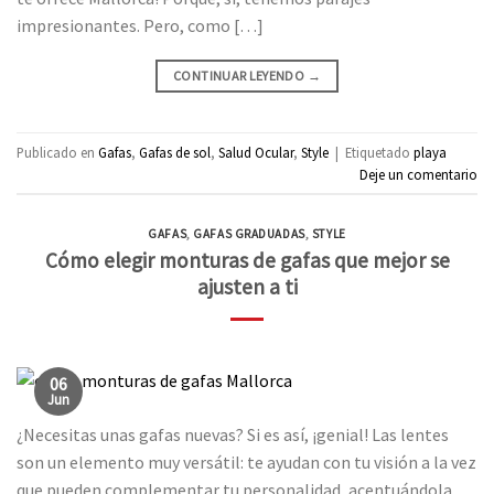
impresionantes. Pero, como […]
CONTINUAR LEYENDO
→
Publicado en
Gafas
,
Gafas de sol
,
Salud Ocular
,
Style
|
Etiquetado
playa
Deje un comentario
GAFAS
,
GAFAS GRADUADAS
,
STYLE
Cómo elegir monturas de gafas que mejor se
ajusten a ti
06
Jun
¿Necesitas unas gafas nuevas? Si es así, ¡genial! Las lentes
son un elemento muy versátil: te ayudan con tu visión a la vez
que pueden complementar tu personalidad, acentuándola