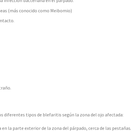
a infección bacteriana en el párpado.
báceas (más conocido como Meibomio)
ontacto.
traño.
diferentes tipos de blefaritis según la zona del ojo afectada:
en la parte exterior de la zona del párpado, cerca de las pestañas