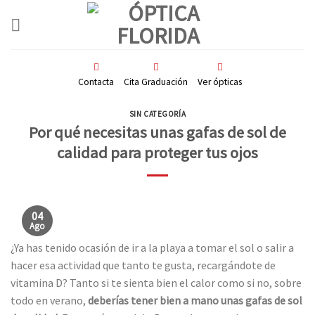
Skip
to
content
Contacta
Cita Graduación
Ver ópticas
SIN CATEGORÍA
Por qué necesitas unas gafas de sol de
calidad para proteger tus ojos
04
Ago
¿Ya has tenido ocasión de ir a la playa a tomar el sol o salir a
hacer esa actividad que tanto te gusta, recargándote de
vitamina D? Tanto si te sienta bien el calor como si no, sobre
todo en verano,
deberías tener bien a mano unas gafas de sol