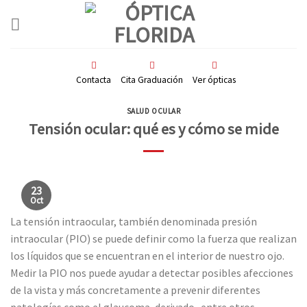
Skip
to
content
Contacta
Cita Graduación
Ver ópticas
SALUD OCULAR
Tensión ocular: qué es y cómo se mide
23
Oct
La tensión intraocular, también denominada presión
intraocular (PIO) se puede definir como la fuerza que realizan
los líquidos que se encuentran en el interior de nuestro ojo.
Medir la PIO nos puede ayudar a detectar posibles afecciones
de la vista y más concretamente a prevenir diferentes
patologías como el glaucoma, derivado -entre otros